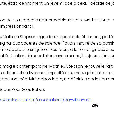
e, était-ce vraiment un rêve ? Face à cela, il décide de jo
n de « La France a un Incroyable Talent », Mathieu Stepson 
 impressionnant !
 Mathieu Stepson signe ici un spectacle étonnant, porté 
ginal aux accents de science-fiction, inspiré de sa passion
ne approche singulière. Ses tours, à la fois originaux et
 l’attention du spectateur avec malice, toujours dans un 
a magie contemporaine, Mathieu Stepson renouvelle l’art d
es artifices, il cultive une simplicité assumée, qui contrast
té par une créativité débordante, redéfinit les codes du ge
adeaux Pour Gros Bobos.
www.helloasso.com/associations/da-viken-arts
28€