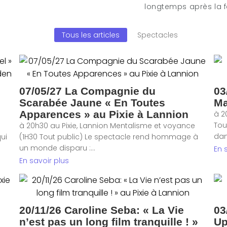
longtemps après la f
Tous les articles
Spectacles
07/05/27 La Compagnie du
03
Scarabée Jaune « En Toutes
Ma
Apparences » au Pixie à Lannion
à 2
Tou
à 20h30 au Pixie, Lannion Mentalisme et voyance
dan
ui
(1H30 Tout public) Le spectacle rend hommage à
un monde disparu :...
En 
En savoir plus
20/11/26 Caroline Seba: « La Vie
03
n’est pas un long film tranquille ! »
Up