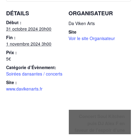
DÉTAILS
ORGANISATEUR
Début :
Da Viken Arts
31 octobre 2024 20h00
Site
Fin :
Voir le site Organisateur
1 novembre 2024 3h00
Prix :
5€
Catégorie d’Évènement:
Soirées dansantes / concerts
Site :
www.davikenarts.fr
N
Concert Soul Kitchen
a
puis DJ Alex F en
v
faveur de l’espoir d’une
i
triplette