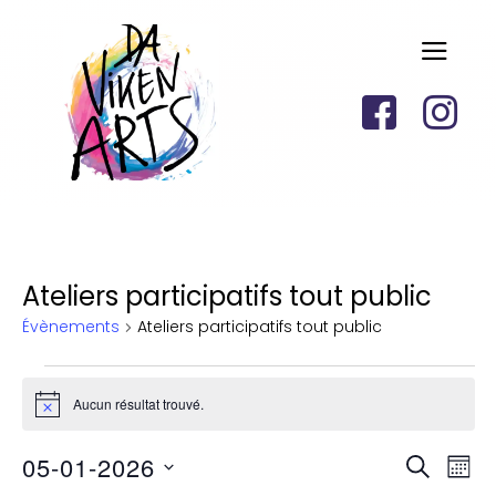
Ateliers participatifs tout public
Évènements
Ateliers participatifs tout public
Aucun résultat trouvé.
N
o
t
R
N
05-01-2026
i
Recherc
Mois
c
a